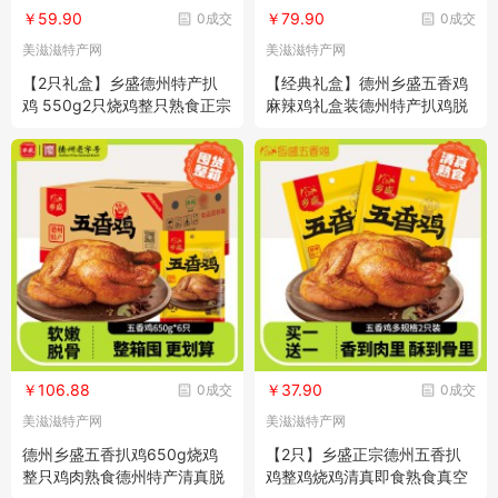
￥59.90
￥79.90
0成交
0成交
美滋滋特产网
美滋滋特产网
【2只礼盒】乡盛德州特产扒
【经典礼盒】德州乡盛五香鸡
鸡 550g2只烧鸡整只熟食正宗
麻辣鸡礼盒装德州特产扒鸡脱
清真鸡肉
骨送礼
￥106.88
￥37.90
0成交
0成交
美滋滋特产网
美滋滋特产网
德州乡盛五香扒鸡650g烧鸡
【2只】乡盛正宗德州五香扒
整只鸡肉熟食德州特产清真脱
鸡整鸡烧鸡清真即食熟食真空