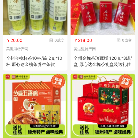
￥20.00
￥218.00
0成交
0成交
美滋滋特产网
美滋滋特产网
全州金槐杯茶10杯/筒 2克*10
全州金槐茶珍藏版 120克*3罐/
杯 原心达金槐茶养生茶饮
盒 原心达金槐茶礼盒装送礼佳
选