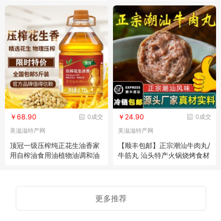
骨
山东特产
￥68.90
￥24.90
0成交
0成交
美滋滋特产网
美滋滋特产网
顶冠一级压榨纯正花生油香家
【顺丰包邮】正宗潮汕牛肉丸/
用自榨油食用油植物油调和油
牛筋丸 汕头特产火锅烧烤食材
5斤批发
更多推荐