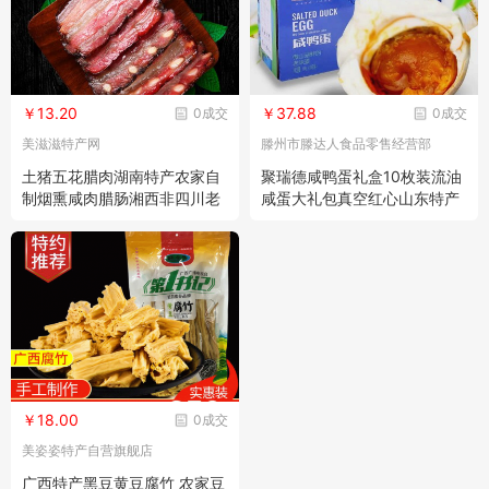
￥13.20
￥37.88
0成交
0成交
美滋滋特产网
滕州市滕达人食品零售经营部
土猪五花腊肉湖南特产农家自
聚瑞德咸鸭蛋礼盒10枚装流油
制烟熏咸肉腊肠湘西非四川老
咸蛋大礼包真空红心山东特产
腊味熏肉
非高邮
￥18.00
0成交
美姿姿特产自营旗舰店
广西特产黑豆黄豆腐竹 农家豆