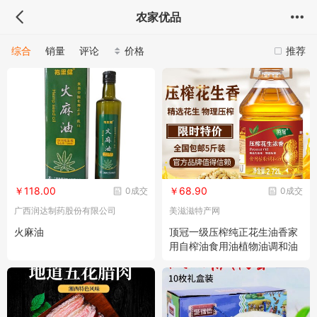
农家优品
综合
销量
评论
价格
推荐
￥118.00
￥68.90
0成交
0成交
广西润达制药股份有限公司
美滋滋特产网
火麻油
顶冠一级压榨纯正花生油香家
用自榨油食用油植物油调和油
5斤批发