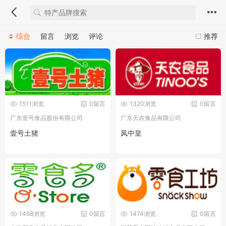
综合
留言
浏览
评论
推荐
1511浏览
0留言
1320浏览
0留言
广东壹号食品股份有限公司
广东天农食品有限公司
壹号土猪
凤中皇
1468浏览
0留言
1474浏览
0留言