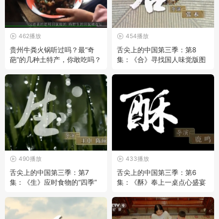
462播放
454播放
贵州牛粪火锅听过吗？最“奇
舌尖上的中国第三季：第8
葩”的几种土特产，你敢吃吗？
集：《合》寻找国人味觉版图
490播放
433播放
舌尖上的中国第三季：第7
舌尖上的中国第三季：第6
集：《生》应时食物的“四季”
集：《酥》奉上一桌点心盛宴