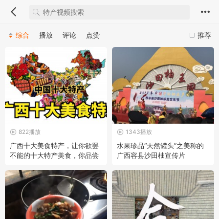
综合
播放
评论
点赞
推荐
822播放
1343播放
广西十大美食特产，让你欲罢
水果珍品“天然罐头”之美称的
不能的十大特产美食，你品尝
广西容县沙田柚宣传片
过几个？