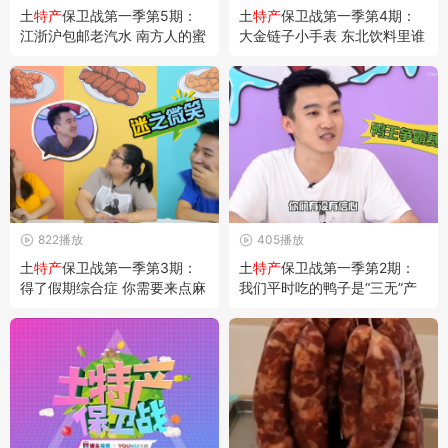
土
特产
保卫战第一季第5期：
土
特产
保卫战第一季第4期：
江浙沪包邮老汽水 南方人的蜜
大金链子小手表 东北饮料里谁
糖北方人的砒霜
最老
822播放
405播放
土
特产
保卫战第一季第3期：
土
特产
保卫战第一季第2期：
得了假期综合症 你需要来点麻
我们平时吃的鸭子是“三无”产
花治愈一下
品？那谁才是鸭子里的最强王
者？