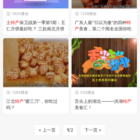
1630播放
1238播放
土
特产
保卫战第一季第1期：五
广东人最"引以为傲"的四种
特
仁月饼最好吃？ 三款南北月饼
产
美食，第二个闻名全国你吃
不服气前来挑战
过吗？
1283播放
535播放
江北
特产
“蜜三刀”，你吃过
舌尖上的湖北———洪湖
特产
吗？
美食汇！
« 上一页
1
/2
下一页 »