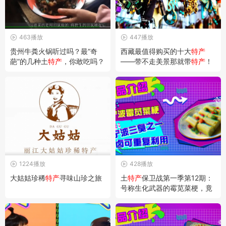
463播放
447播放
贵州牛粪火锅听过吗？最“奇
西藏最值得购买的十大
特产
葩”的几种土
特产
，你敢吃吗？
——带不走美景那就带
特产
！
1224播放
428播放
大姑姑珍稀
特产
寻味山珍之旅
土
特产
保卫战第一季第12期：
号称生化武器的霉苋菜梗，竟
然是南方最受欢迎的卤味