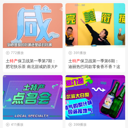
尖》导演陈晓卿也是它的常客
和哈尔滨红肠即将到达战场
772播放
391播放
土
特产
保卫战第一季第7期：
土
特产
保卫战第一季第6期：
肥宅快乐茶 南北甜咸奶茶大P
迪丽热巴同款零食香不香？这
K
简直就是对粉丝的考验！
411播放
399播放