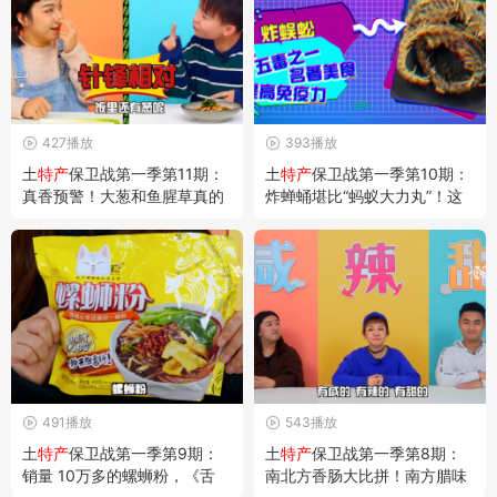
427播放
393播放
土
特产
保卫战第一季第11期：
土
特产
保卫战第一季第10期：
真香预警！大葱和鱼腥草真的
炸蝉蛹堪比“蚂蚁大力丸”！这
越吃越香吗？
样的害虫竟然能益精壮阳？
491播放
543播放
土
特产
保卫战第一季第9期：
土
特产
保卫战第一季第8期：
销量 10万多的螺蛳粉，《舌
南北方香肠大比拼！南方腊味