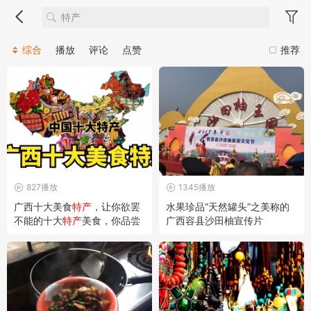
综合
播放
评论
点赞
推荐
827播放
1345播放
广西十大美食
特产
，让你欲罢
水果珍品“天然罐头”之美称的
不能的十大
特产
美食，你品尝
广西容县沙田柚宣传片
过几个？