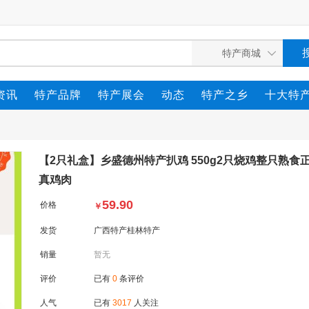
资讯
特产品牌
特产展会
动态
特产之乡
十大特
【2只礼盒】乡盛德州特产扒鸡 550g2只烧鸡整只熟食
真鸡肉
59.90
价格
￥
发货
广西特产桂林特产
销量
暂无
评价
已有
0
条评价
人气
已有
3017
人关注