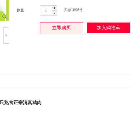
+
库存
1896
件
数量
-
整只熟食正宗清真鸡肉