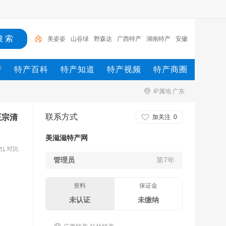
美姿姿
山谷绿
野森达
广西特产
湖南特产
安徽
特产
湖南
新疆
茶叶
八百秀才
产
特产百科
特产知道
特产视频
特产商圈
IP属地 广东
联系方式
正宗清
加关注
0
美滋滋特产网
对比
管理员
第7年
资料
保证金
未认证
未缴纳