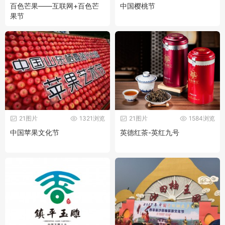
百色芒果——互联网+百色芒
中国樱桃节
果节
21图片
1321浏览
21图片
1584浏览
中国苹果文化节
英德红茶-英红九号