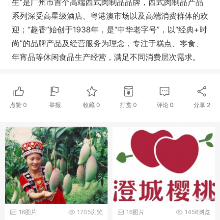
生”是广州市首个高端西式肉制品品牌，西式肉制品产品
系列深受高星级酒店、粤港澳市场以及高端消费群体的欢
迎；“趣香”始创于1938年，是“中华老字号”，以“经典+时
尚”的品牌产品及经营服务为理念，专注于糕点、零食、
年宵品等休闲食品生产经营，满足不同消费层次需求。
点赞
0
举报
收藏
0
打赏
0
评论
0
分享
2
16图片
1705浏览
16图片
1456浏览