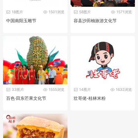
18图片
1501浏览
58图片
1571浏览
中国南阳玉雕节
容县沙田柚旅游文化节
33图片
1555浏览
14图片
1632浏览
百色·田东芒果文化节
壮哥佬-桂林米粉