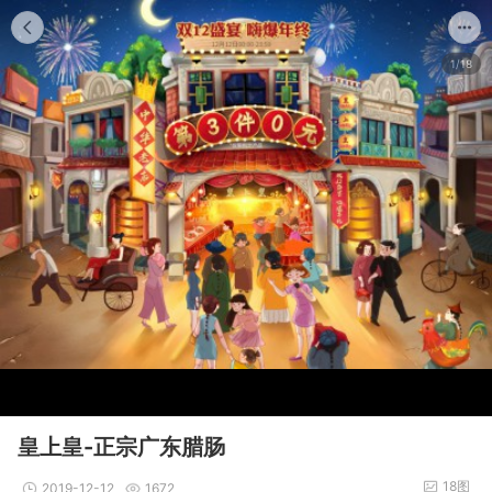
1/18
皇上皇-正宗广东腊肠
18图
2019-12-12
1672