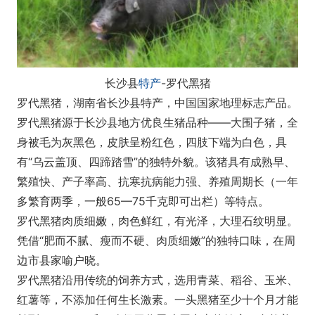
长沙县
特产
-罗代黑猪
罗代黑猪，湖南省长沙县特产，中国国家地理标志产品。
罗代黑猪源于长沙县地方优良生猪品种——大围子猪，全
身被毛为灰黑色，皮肤呈粉红色，四肢下端为白色，具
有“乌云盖顶、四蹄踏雪”的独特外貌。该猪具有成熟早、
繁殖快、产子率高、抗寒抗病能力强、养殖周期长（一年
多繁育两季，一般65—75千克即可出栏）等特点。
罗代黑猪肉质细嫩，肉色鲜红，有光泽，大理石纹明显。
凭借“肥而不腻、瘦而不硬、肉质细嫩”的独特口味，在周
边市县家喻户晓。
罗代黑猪沿用传统的饲养方式，选用青菜、稻谷、玉米、
红薯等，不添加任何生长激素。一头黑猪至少十个月才能