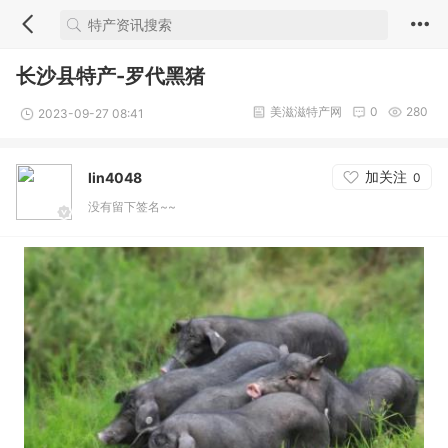
长沙县特产-罗代黑猪
美滋滋特产网
0
280
2023-09-27 08:41
加关注
lin4048
0
没有留下签名~~