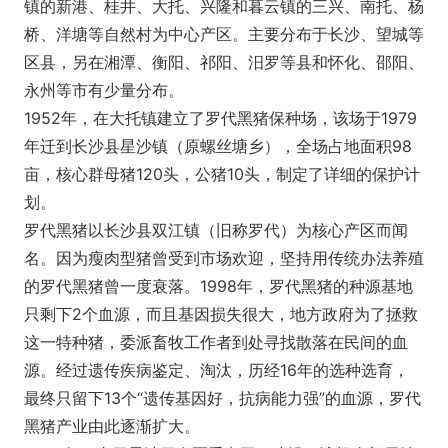
镇的新港、桂井、大托、兴隆和暮云镇的三兴、南托、杨
桥、洋塘等自然村为中心产区。主要分布于长沙、望城等
区县，另在湘潭、衡阳、祁阳、汨罗等县和怀化、邵阳、
永州等市有少量分布。
1952年，在大托镇建立了罗代黑猪保种场，该场于1979
年迁到长沙县星沙镇（原螺丝塘乡），全场占地面积98
亩，核心群母猪120头，公猪10头，制定了详细的保护计
划。
罗代黑猪以长沙县双江镇（旧称罗代）为核心产区而闻
名。因为瘦肉型猪曾受到市场欢迎，坚持用传统办法养殖
的罗代黑猪曾一度衰落。1998年，罗代黑猪的种源基地
只剩下2个血源，而且基因损失很大，地方政府为了拯救
这一特种猪，委派畜牧工作者到处寻找散落在民间的血
源。经过遗传疾病鉴定、淘汰，历经16年的选种选育，
最终只留下13个“遗传基因好，抗病能力强”的血源，罗代
黑猪产业由此逐渐扩大。