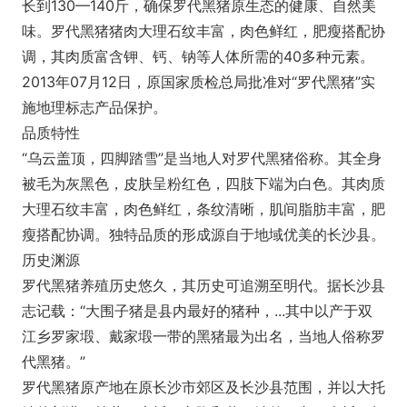
长到130—140斤，确保罗代黑猪原生态的健康、自然美
味。罗代黑猪猪肉大理石纹丰富，肉色鲜红，肥瘦搭配协
调，其肉质富含钾、钙、钠等人体所需的40多种元素。
2013年07月12日，原国家质检总局批准对“罗代黑猪”实
施地理标志产品保护。
品质特性
“乌云盖顶，四脚踏雪”是当地人对罗代黑猪俗称。其全身
被毛为灰黑色，皮肤呈粉红色，四肢下端为白色。其肉质
大理石纹丰富，肉色鲜红，条纹清晰，肌间脂肪丰富，肥
瘦搭配协调。独特品质的形成源自于地域优美的长沙县。
历史渊源
罗代黑猪养殖历史悠久，其历史可追溯至明代。据长沙县
志记载：“大围子猪是县内最好的猪种，...其中以产于双
江乡罗家塅、戴家塅一带的黑猪最为出名，当地人俗称罗
代黑猪。”
罗代黑猪原产地在原长沙市郊区及长沙县范围，并以大托