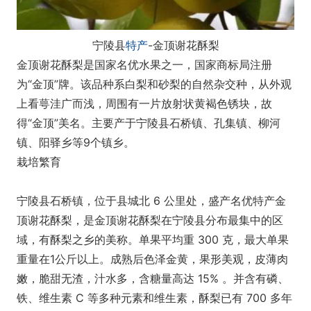
宁陵县
特产
-金顶谢花酥梨
金顶谢花酥梨是国家名优水果之一，国家商标局注册
为“金顶”牌。该品种系白梨和砂梨的自然杂交种，从外观
上看萼洼广而浅，周围有一片放射状黄褐色锈块，故
得“金顶”美名。主要产于宁陵县石桥镇、孔集镇、柳河
镇、阳驿乡等9个镇乡。
栽培繁育
宁陵县石桥镇，位于县城北 6 公里处，盛产名优特产金
顶谢花酥梨，是金顶谢花酥梨在宁陵县分布最集中的区
域，有酥梨之乡的美称。单果平均重 300 克，最大单果
重量在1公斤以上。成熟后色泽金黄，果形美观，皮薄肉
嫩，脆甜无渣，汁水多，含糖量高达 15% 。并含有磷、
铁、维生素 C 等多种元素和维生素，酥梨已有 700 多年