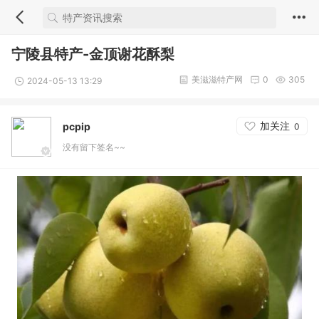
宁陵县特产-金顶谢花酥梨
美滋滋特产网
0
305
2024-05-13 13:29
加关注
pcpip
0
没有留下签名~~