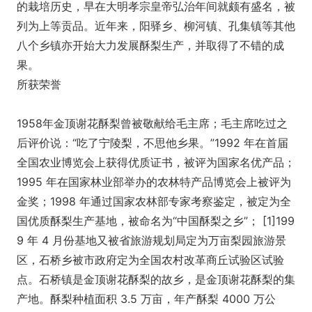
的栽培历史，早在大明孝宗皇帝弘治年间就颇有盛名，被
列为上等贡品。近年来，阳驿乡、柳河镇、孔集镇等其他
八个乡镇亦开始大力发展酥梨生产，并取得了不错的成
果。
所获荣誉
1958年金顶谢花酥梨曾被敬献给毛主席；毛主席吃过之
后评价说：“吃了宁陵梨，不思他乡果。”1992 年在首届
全国农业博览会上获得优质证书，被评为国家名优产品；
1995 年在国家林业部举办的农林特产品博览会上被评为
金奖；1998 年通过国家农林部专家考察鉴定，被定为全
国优质酥梨生产基地，被命名为“中国酥梨之乡”； [1]199
9 年 4 月份基地又被省旅游规划局定为万亩梨园旅游景
区，石桥乡被市政府定为全国农村改革商丘试验区试验
点。石桥镇是金顶谢花酥梨的故乡，是金顶谢花酥梨的集
产地。酥梨种植面积 3.5 万亩，年产酥梨 4000 万公