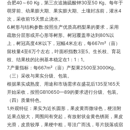
合肥40～60 Kg，第三次追施硫酸钾30至50 Kg。每年于
萌芽前、幼果膨大期、果实膨大期、土壤封冻前，灌水4
次，采收前15天禁止浇水。
6.树形与结构参数:按照生产优质高档梨果的要求，采用
疏散分层形或开心形等树形。树冠覆盖率达到80%以
上，树冠高度4米以下，冠幅4米左右，每667m²（亩）
留枝量4至6万个左右，叶面积指数3至5。生长枝、育花
枝、结果枝的比例基本稳定在1：1：1。
7.产量指标：每667m²（亩）产梨果2500至3000Kg。
（三）采收与果实分级、包装。
根据果实成熟度、用途和市场需求在盛花后135至165天
开始采收，按照GB10650—89的要求进行分级、包装。
（四）质量特色。
1.外观特征：果实为近长圆形，果皮黄而微绿色，梗洼附
近果点较大，周围间有突起，有放射状金黄色锈斑，果皮
光滑，皮质较厚，果梗中粗，萼洼广而浅，萼片脱落或宿