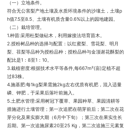
（一）立地条件。
符合无公害梨产地土壤及水质环境条件的沙壤土，土壤p
h值7.5至8.5、土壤有机质含量0.6%以上的园地建园。
（二）栽培管理。
1.种苗:采用杜梨做砧木，利用嫁接法培育苗木。
2.授粉树品种的选择与配置：以红蜜梨、雪花梨、明月
梨、荏梨等品种为授粉品种；授粉品种与金顶谢花酥梨的
配比是1：8至1：10。
3.栽植密度:根据技术水平等条件,每667m²(亩)定植不超
过83株。
4.施基肥:每1kg梨果需施2kg左右优质有机肥，混入适量
磷、钾肥，于采果后落叶前施入。
5.土肥水管理:采用树冠下覆草、果园种草、果园清耕等
措施进行土壤管理；第一次追肥在萌芽前后；第二次在花
芽分化及果实膨大期（6月中下旬）；第三次在果实生长
后期。第一次追施尿素20至25 Kg，第二次追施三元素复