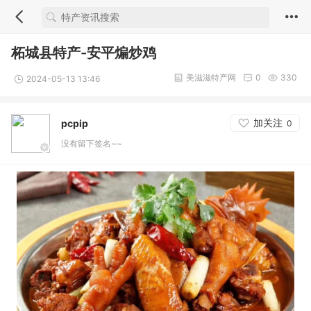
柘城县特产-安平煸炒鸡
美滋滋特产网
0
330
2024-05-13 13:46
加关注
pcpip
0
没有留下签名~~