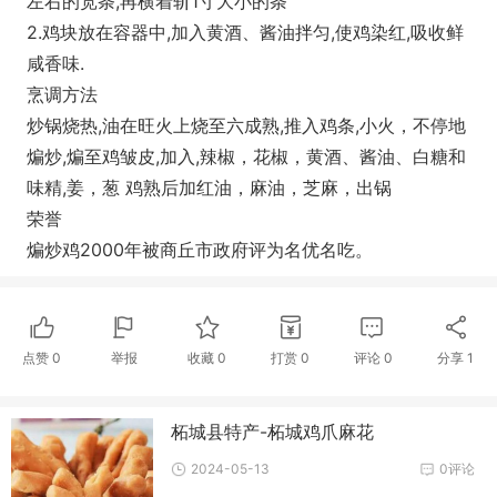
左右的宽条,再横着斩1寸大小的条
2.鸡块放在容器中,加入黄酒、酱油拌匀,使鸡染红,吸收鲜
咸香味.
烹调方法
炒锅烧热,油在旺火上烧至六成熟,推入鸡条,小火，不停地
煸炒,煸至鸡皱皮,加入,辣椒，花椒，黄酒、酱油、白糖和
味精,姜，葱 鸡熟后加红油，麻油，芝麻，出锅
荣誉
煸炒鸡2000年被商丘市政府评为名优名吃。
点赞
0
举报
收藏
0
打赏
0
评论
0
分享
1
柘城县特产-柘城鸡爪麻花
2024-05-13
0评论