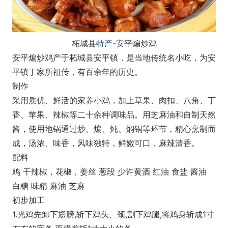
柘城县
特产
-安平煸炒鸡
安平煸炒鸡产于柘城县安平镇，是当地传统名小吃，为安
平镇丁家所祖传，有百余年的历史。
制作
采用质优、鲜活的家养小鸡，加上草果、肉扣、八角、丁
香、苹果、辣椒等二十余种调味品。用芝麻油和自制天然
酱，使用地锅通过炒、煸、炖、焖锅等环节，精心烹制而
成，汤浓、味香，风味独特，鲜嫩可口，麻辣清香。
配料
鸡 干辣椒，花椒，姜丝 葱段 少许黄酒 红油 食盐 酱油
白糖 味精 麻油 芝麻
初步加工
1.光鸡先卸下翅膀,斩下鸡头、颈,割下鸡腿,将鸡身斩成1寸