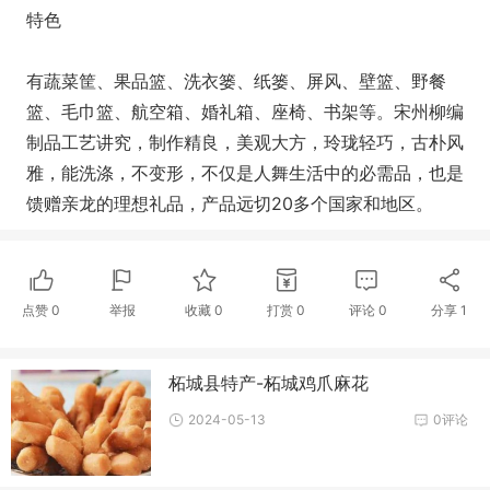
特色
有蔬菜筐、果品篮、洗衣篓、纸篓、屏风、壁篮、野餐
篮、毛巾篮、航空箱、婚礼箱、座椅、书架等。宋州柳编
制品工艺讲究，制作精良，美观大方，玲珑轻巧，古朴风
雅，能洗涤，不变形，不仅是人舞生活中的必需品，也是
馈赠亲龙的理想礼品，产品远切20多个国家和地区。
点赞
0
举报
收藏
0
打赏
0
评论
0
分享
1
柘城县特产-柘城鸡爪麻花
2024-05-13
0评论