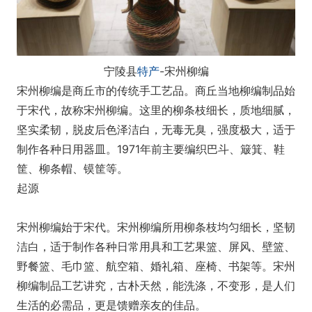
宁陵县
特产
-宋州柳编
宋州柳编是商丘市的传统手工艺品。商丘当地柳编制品始
于宋代，故称宋州柳编。这里的柳条枝细长，质地细腻，
坚实柔韧，脱皮后色泽洁白，无毒无臭，强度极大，适于
制作各种日用器皿。1971年前主要编织巴斗、簸箕、鞋
筐、柳条帽、镆筐等。
起源
宋州柳编始于宋代。宋州柳编所用柳条枝均匀细长，坚韧
洁白，适于制作各种日常用具和工艺果篮、屏风、壁篮、
野餐篮、毛巾篮、航空箱、婚礼箱、座椅、书架等。宋州
柳编制品工艺讲究，古朴天然，能洗涤，不变形，是人们
生活的必需品，更是馈赠亲友的佳品。