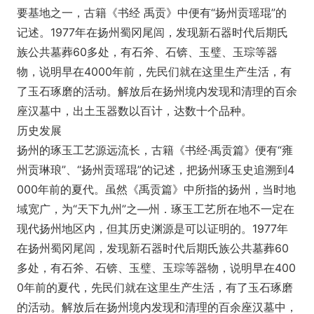
要基地之一，古籍《书经 禹贡》中便有“扬州贡瑶琨”的
记述。1977年在扬州蜀冈尾闾，发现新石器时代后期氏
族公共墓葬60多处，有石斧、石锛、玉璧、玉琮等器
物，说明早在4000年前，先民们就在这里生产生活，有
了玉石琢磨的活动。解放后在扬州境内发现和清理的百余
座汉墓中，出土玉器数以百计，达数十个品种。
历史发展
扬州的琢玉工艺源远流长，古籍《书经·禹贡篇》便有“雍
州贡琳琅”、“扬州贡瑶琨”的记述，把扬州琢玉史追溯到4
000年前的夏代。虽然《禹贡篇》中所指的扬州，当时地
域宽广，为“天下九州”之—州．琢玉工艺所在地不一定在
现代扬州地区内，但其历史渊源是可以证明的。1977年
在扬州蜀冈尾闾，发现新石器时代后期氏族公共墓葬60
多处，有石斧、石锛、玉璧、玉琮等器物，说明早在400
0年前的夏代，先民们就在这里生产生活，有了玉石琢磨
的活动。解放后在扬州境内发现和清理的百余座汉墓中，