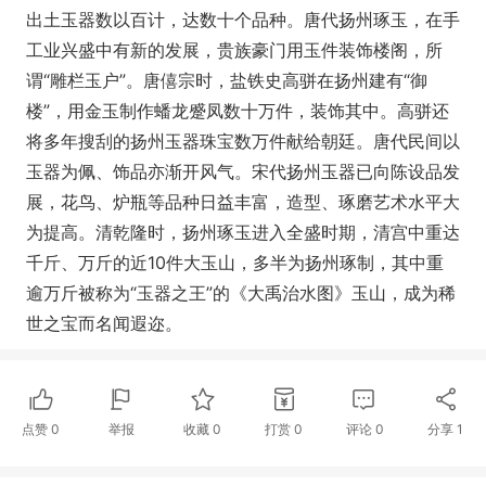
出土玉器数以百计，达数十个品种。唐代扬州琢玉，在手
工业兴盛中有新的发展，贵族豪门用玉件装饰楼阁，所
谓“雕栏玉户”。唐僖宗时，盐铁史高骈在扬州建有“御
楼”，用金玉制作蟠龙蹙凤数十万件，装饰其中。高骈还
将多年搜刮的扬州玉器珠宝数万件献给朝廷。唐代民间以
玉器为佩、饰品亦渐开风气。宋代扬州玉器已向陈设品发
展，花鸟、炉瓶等品种日益丰富，造型、琢磨艺术水平大
为提高。清乾隆时，扬州琢玉进入全盛时期，清宫中重达
千斤、万斤的近10件大玉山，多半为扬州琢制，其中重
逾万斤被称为“玉器之王”的《大禹治水图》玉山，成为稀
世之宝而名闻遐迩。
点赞
0
举报
收藏
0
打赏
0
评论
0
分享
1