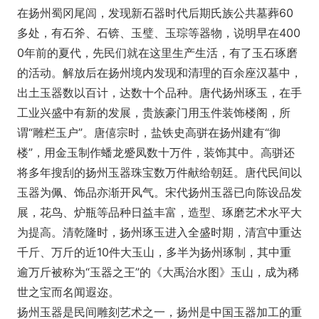
在扬州蜀冈尾闾，发现新石器时代后期氏族公共墓葬60
多处，有石斧、石锛、玉璧、玉琮等器物，说明早在400
0年前的夏代，先民们就在这里生产生活，有了玉石琢磨
的活动。解放后在扬州境内发现和清理的百余座汉墓中，
出土玉器数以百计，达数十个品种。唐代扬州琢玉，在手
工业兴盛中有新的发展，贵族豪门用玉件装饰楼阁，所
谓“雕栏玉户”。唐僖宗时，盐铁史高骈在扬州建有“御
楼”，用金玉制作蟠龙蹙凤数十万件，装饰其中。高骈还
将多年搜刮的扬州玉器珠宝数万件献给朝廷。唐代民间以
玉器为佩、饰品亦渐开风气。宋代扬州玉器已向陈设品发
展，花鸟、炉瓶等品种日益丰富，造型、琢磨艺术水平大
为提高。清乾隆时，扬州琢玉进入全盛时期，清宫中重达
千斤、万斤的近10件大玉山，多半为扬州琢制，其中重
逾万斤被称为“玉器之王”的《大禹治水图》玉山，成为稀
世之宝而名闻遐迩。
扬州玉器是民间雕刻艺术之一，扬州是中国玉器加工的重