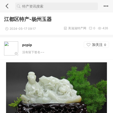
江都区特产-杨州玉器
美滋滋特产网
0
426
2024-05-17 09:17
加关注
pcpip
0
没有留下签名~~