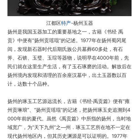
江都区
特产
-杨州玉器
扬州是我国玉器加工的重要基地之一，古籍《书经 禹
贡》中便有“扬州贡瑶琨”的记述。1977年在扬州蜀冈尾
闾，发现新石器时代后期氏族公共墓葬60多处，有石
斧、石锛、玉璧、玉琮等器物，说明早在4000年前，先
民们就在这里生产生活，有了玉石琢磨的活动。解放后在
扬州境内发现和清理的百余座汉墓中，出土玉器数以百
计，达数十个品种。
扬州的琢玉工艺源远流长，古籍《书经·禹贡篇》便有“雍
州贡琳琅”、“扬州贡瑶琨”的记述，把扬州琢玉史追溯到4
000年前的夏代。虽然《禹贡篇》中所指的扬州，当时地
域宽广，为“天下九州”之—州．琢玉工艺所在地不一定在
现代扬州地区内，但其历史渊源是可以证明的。1977年