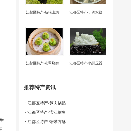
江都区特产-新狼山鸡
江都区特产-丁沟水饺
江都区特产-翡翠烧卖
江都区特产-杨州玉器
推荐特产资讯
江都区特产-笋肉锅贴
江都区特产-滨江鲥鱼
生
江都区特产-蛤蟆方酥
肝