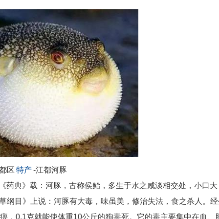
都区
特产
-江都河豚
据《药典》载：河豚，古称侯鲐，多生于水之咸淡相交处，小口大
草纲目》上说：河豚有大毒，味虽美，修治失法，食之杀人。经
痹，0.1克就能使体重10公斤的狗毒死。它的毒主要集中在血、