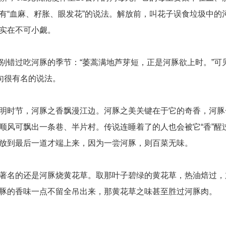
有“血麻、籽胀、眼发花”的说法。解放前，叫花子误食垃圾中的
实在不可小觑。
别错过吃河豚的季节：“萎蒿满地芦芽短，正是河豚欲上时。”可
句很有名的说法。
明时节，河豚之香飘漫江边。河豚之美关键在于它的奇香，河豚
顺风可飘出一条巷、半片村。传说连睡着了的人也会被它“香”醒
放到最后一道才端上来，因为一尝河豚，则百菜无味。
著名的还是河豚烧黄花草。取那叶子碧绿的黄花草，热油焙过，
豚的香味一点不留全吊出来，那黄花草之味甚至胜过河豚肉。