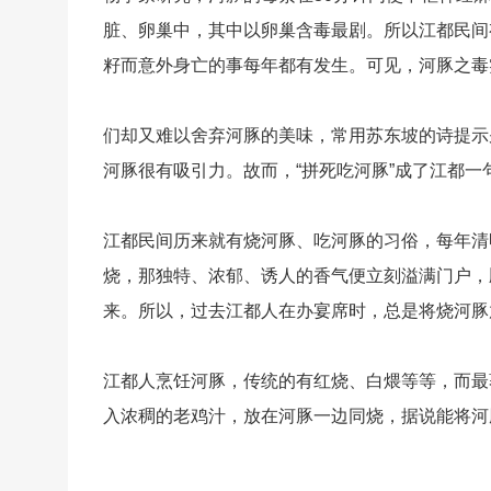
脏、卵巢中，其中以卵巢含毒最剧。所以江都民间
籽而意外身亡的事每年都有发生。可见，河豚之毒
们却又难以舍弃河豚的美味，常用苏东坡的诗提示
河豚很有吸引力。故而，“拼死吃河豚”成了江都一
江都民间历来就有烧河豚、吃河豚的习俗，每年清
烧，那独特、浓郁、诱人的香气便立刻溢满门户，
来。所以，过去江都人在办宴席时，总是将烧河豚
江都人烹饪河豚，传统的有红烧、白煨等等，而最
入浓稠的老鸡汁，放在河豚一边同烧，据说能将河