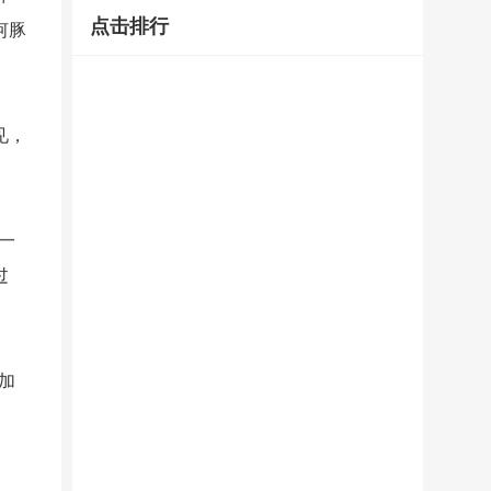
点击排行
河豚
见，
一
过
加