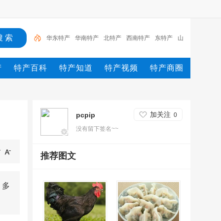
华东特产
华南特产
北特产
西南特产
东特产
山
东特产
湖北特产
四川特产
西北特产
华中特产
产
特产百科
特产知道
特产视频
特产商圈
加关注
pcpip
0
没有留下签名~~
推荐图文
，多