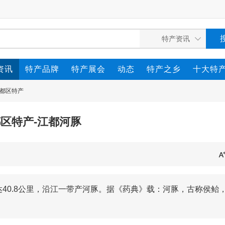
资讯
特产品牌
特产展会
动态
特产之乡
十大特
都区特产
区特产-江都河豚
40.8公里，沿江一带产河豚。据《药典》载：河豚，古称侯鲐