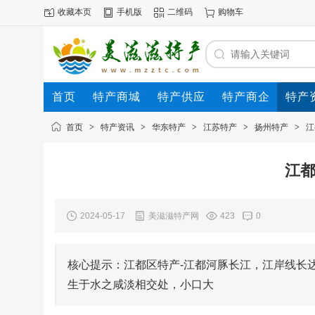
收藏本页
手机版
二维码
购物车
首页
特产商城
特产供应
特产商企
特产
首页
>
特产资讯
>
华东特产
>
江苏特产
>
扬州特产
>
江
江都
2024-05-17
美滋滋特产网
423
0
核心提示：江都区特产-江都河豚长江，江岸线长达
生于水之咸淡相交处，小口大