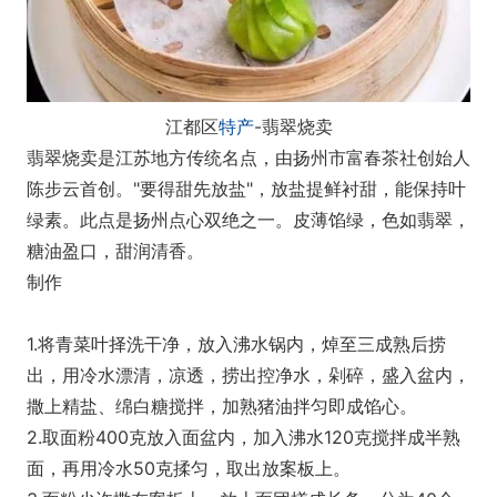
江都区
特产
-翡翠烧卖
翡翠烧卖是江苏地方传统名点，由扬州市富春茶社创始人
陈步云首创。"要得甜先放盐"，放盐提鲜衬甜，能保持叶
绿素。此点是扬州点心双绝之一。皮薄馅绿，色如翡翠，
糖油盈口，甜润清香。
制作
1.将青菜叶择洗干净，放入沸水锅内，焯至三成熟后捞
出，用冷水漂清，凉透，捞出控净水，剁碎，盛入盆内，
撒上精盐、绵白糖搅拌，加熟猪油拌匀即成馅心。
2.取面粉400克放入面盆内，加入沸水120克搅拌成半熟
面，再用冷水50克揉匀，取出放案板上。