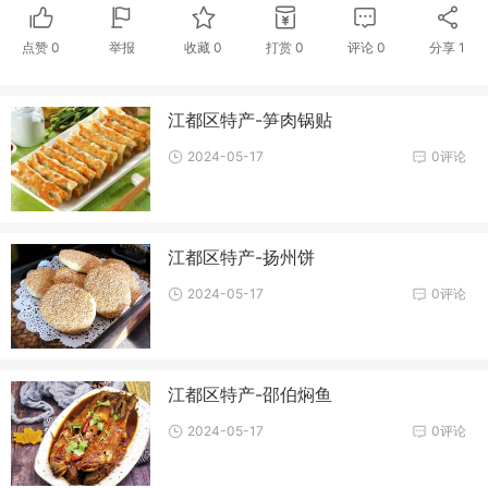
点赞
0
举报
收藏
0
打赏
0
评论
0
分享
1
江都区特产-笋肉锅贴
2024-05-17
0评论
江都区特产-扬州饼
2024-05-17
0评论
江都区特产-邵伯焖鱼
2024-05-17
0评论