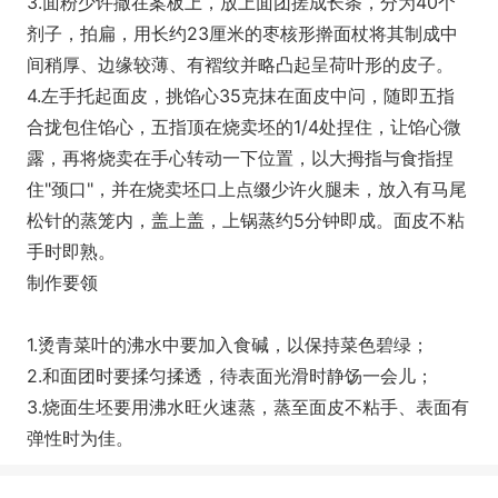
3.面粉少许撒在案板上，放上面团搓成长条，分为40个
剂子，拍扁，用长约23厘米的枣核形擀面杖将其制成中
间稍厚、边缘较薄、有褶纹并略凸起呈荷叶形的皮子。
4.左手托起面皮，挑馅心35克抹在面皮中问，随即五指
合拢包住馅心，五指顶在烧卖坯的1/4处捏住，让馅心微
露，再将烧卖在手心转动一下位置，以大拇指与食指捏
住"颈口"，并在烧卖坯口上点缀少许火腿未，放入有马尾
松针的蒸笼内，盖上盖，上锅蒸约5分钟即成。面皮不粘
手时即熟。
制作要领
1.烫青菜叶的沸水中要加入食碱，以保持菜色碧绿；
2.和面团时要揉匀揉透，待表面光滑时静饧一会儿；
3.烧面生坯要用沸水旺火速蒸，蒸至面皮不粘手、表面有
弹性时为佳。