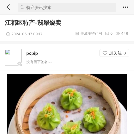
江都区特产-翡翠烧卖
美滋滋特产网
0
446
2024-05-17 09:17
加关注
pcpip
0
没有留下签名~~