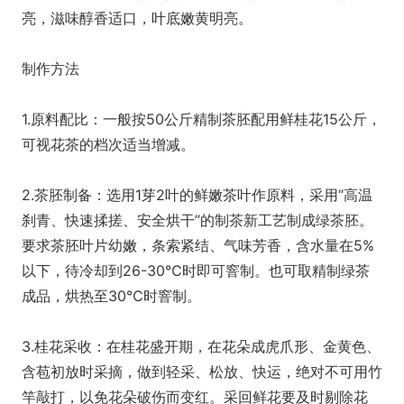
亮，滋味醇香适口，叶底嫩黄明亮。
制作方法
1.原料配比：一般按50公斤精制茶胚配用鲜桂花15公斤，
可视花茶的档次适当增减。
2.茶胚制备：选用1芽2叶的鲜嫩茶叶作原料，采用“高温
刹青、快速揉搓、安全烘干”的制茶新工艺制成绿茶胚。
要求茶胚叶片幼嫩，条索紧结、气味芳香，含水量在5%
以下，待冷却到26-30℃时即可窨制。也可取精制绿茶
成品，烘热至30℃时窨制。
3.桂花采收：在桂花盛开期，在花朵成虎爪形、金黄色、
含苞初放时采摘，做到轻采、松放、快运，绝对不可用竹
竿敲打，以免花朵破伤而变红。采回鲜花要及时剔除花