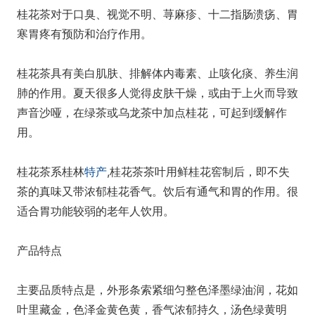
桂花茶对于口臭、视觉不明、荨麻疹、十二指肠溃疡、胃
寒胃疼有预防和治疗作用。
桂花茶具有美白肌肤、排解体内毒素、止咳化痰、养生润
肺的作用。夏天很多人觉得皮肤干燥，或由于上火而导致
声音沙哑，在绿茶或乌龙茶中加点桂花，可起到缓解作
用。
桂花茶系桂林
特产
,桂花茶茶叶用鲜桂花窖制后，即不失
茶的真味又带浓郁桂花香气。饮后有通气和胃的作用。很
适合胃功能较弱的老年人饮用。
产品特点
主要品质特点是，外形条索紧细匀整色泽墨绿油润，花如
叶里藏金，色泽金黄色黄，香气浓郁持久，汤色绿黄明