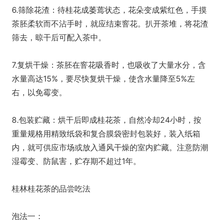
6.筛除花渣：待桂花成萎蔫状态，花朵变成紫红色，手摸
茶胚柔软而不沾手时，就应结束窨花。扒开茶堆，将花渣
筛去，晾干后可配入茶中。
7.复烘干燥：茶胚在窨花吸香时，也吸收了大量水分，含
水量高达15%，要尽快复烘干燥，使含水量降至5%左
右，以免霉变。
8.包装贮藏：烘干后即成桂花茶，自然冷却24小时，按
重量规格用精致纸袋和复合膜袋密封包装好，装入纸箱
内，就可供应市场或放入通风干燥的室内贮藏。注意防潮
湿霉变、防鼠害，贮存期不超过1年。
桂林桂花茶的品尝吃法
泡法一：