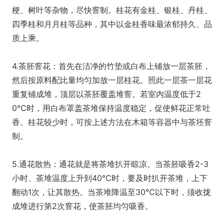
梗、树叶等杂物，尽快窨制。桂花有金桂、银桂、丹桂、
四季桂和月月桂等品种，其中以金桂香味最浓郁持久、品
质上乘。
4.茶胚窨花：首先在洁净的竹垫或白布上铺放一层茶胚，
然后按原料配比量均匀加放一层桂花。照此一层茶一层花
重复铺成堆，顶层以茶胚覆盖堆窨。若室内温度低于2
0℃时，用白布罩盖茶堆保持温度稳定，促使鲜花正常吐
香。桂花较少时，可按上述方法在木箱等容器中与茶坯窨
制。
5.通花散热：通花就是将茶堆扒开晾凉。当茶胚吸香2-3
小时、茶堆温度上升到40℃时，要及时扒开茶堆，上下
翻动1次，让其散热。当茶堆降温至30℃以下时，须收拢
成堆进行第2次窨花，使茶胚均匀吸香。