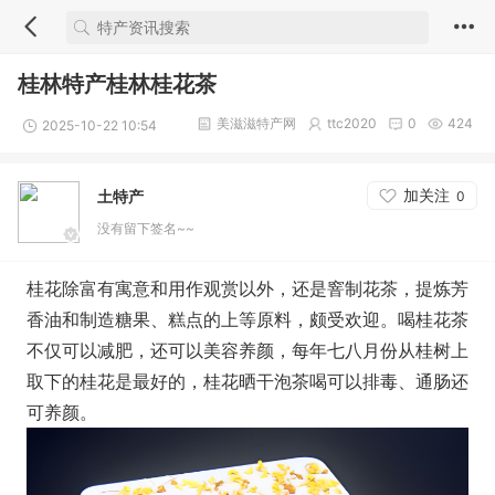
桂林特产桂林桂花茶
美滋滋特产网
ttc2020
0
424
2025-10-22 10:54
加关注
土特产
0
没有留下签名~~
桂花除富有寓意和用作观赏以外，还是窨制花茶，提炼芳
香油和制造糖果、糕点的上等原料，颇受欢迎。喝桂花茶
不仅可以减肥，还可以美容养颜，每年七八月份从桂树上
取下的桂花是最好的，桂花晒干泡茶喝可以排毒、通肠还
可养颜。