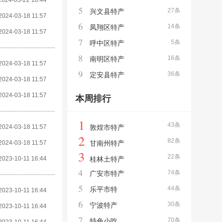
2024-03-22 10:44
5
27条
兴文县特产
2024-03-18 11:57
6
14条
凤翔区特产
2024-03-18 11:57
7
5条
呼中区特产
8
16条
南明区特产
2024-03-18 11:57
9
36条
定安县特产
2024-03-18 11:57
2024-03-18 11:57
本周排行
1
43条
2024-03-18 11:57
敦煌市特产
2
82条
2024-03-18 11:57
甘南州特产
3
22条
2023-10-11 16:44
桂林土特产
4
74条
广安市特产
5
44条
乐平市特
2023-10-11 16:44
6
30条
宁波特产
2023-10-11 16:44
7
70条
特色小吃