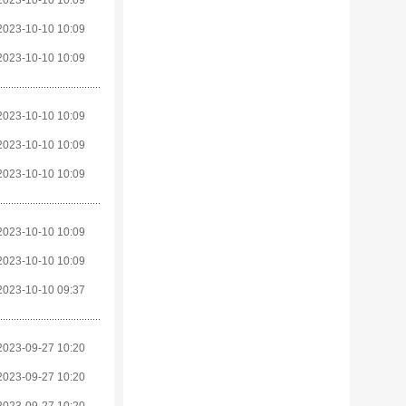
2023-10-10 10:09
2023-10-10 10:09
2023-10-10 10:09
2023-10-10 10:09
2023-10-10 10:09
2023-10-10 10:09
2023-10-10 10:09
2023-10-10 10:09
2023-10-10 09:37
2023-09-27 10:20
2023-09-27 10:20