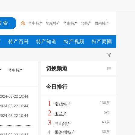
华东特产
华南特产
北特产
西南特产
东特产
山
东特产
湖北特产
四川特产
西北特产
华中特产
产
特产百科
特产知道
特产视频
特产商圈
切换频道
产
华中特产
今日排行
2024-03-22 10:44
1
138条
宝鸡特产
2024-03-22 10:44
2
5条
玉兰片
2024-03-22 10:44
3
43条
白山特产
4
30条
果洛州特产