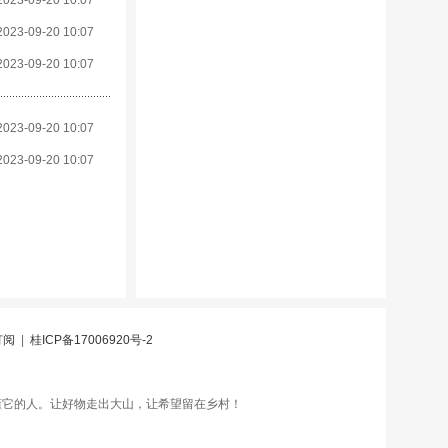
2023-09-20 10:07
2023-09-20 10:07
2023-09-20 10:07
2023-09-20 10:07
2023-09-20 10:07
订阅
|
桂ICP备17006920号-2
懂它的人。让好物走出大山，让希望留在乡村！