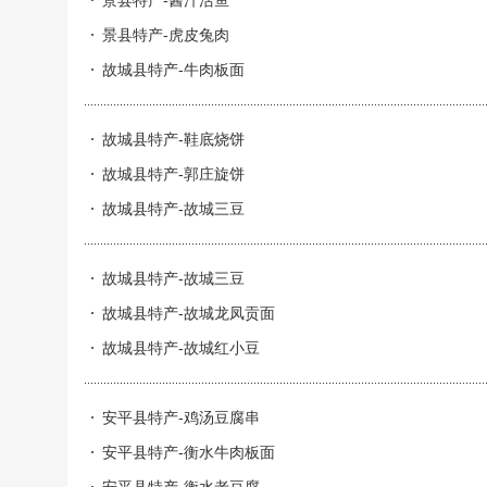
景县特产-酱汁活鱼
景县特产-虎皮兔肉
故城县特产-牛肉板面
故城县特产-鞋底烧饼
故城县特产-郭庄旋饼
故城县特产-故城三豆
故城县特产-故城三豆
故城县特产-故城龙凤贡面
故城县特产-故城红小豆
安平县特产-鸡汤豆腐串
安平县特产-衡水牛肉板面